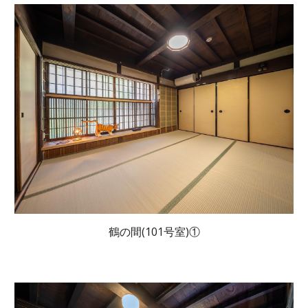
鶴の間(101号室)①