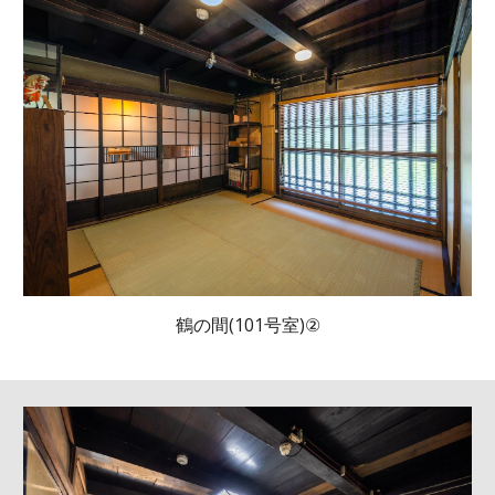
鶴の間(101号室)
②