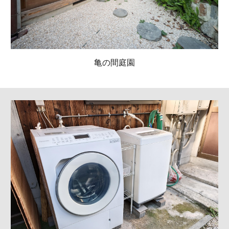
亀の間庭園